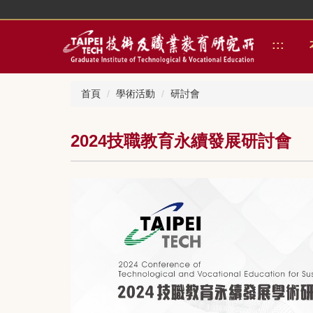
跳
到
主
:::
要
內
容
首頁
學術活動
研討會
區
2024技職教育永續發展研討會