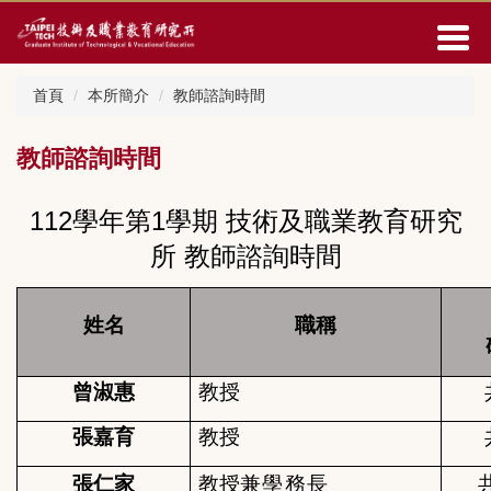
跳
到
主
要
首頁
本所簡介
教師諮詢時間
內
容
區
教師諮詢時間
112
學年第1學期 技術及職業教育研究
所 教師諮詢時間
姓名
職稱
曾淑惠
教授
張嘉育
教授
張仁家
教授
兼學務長