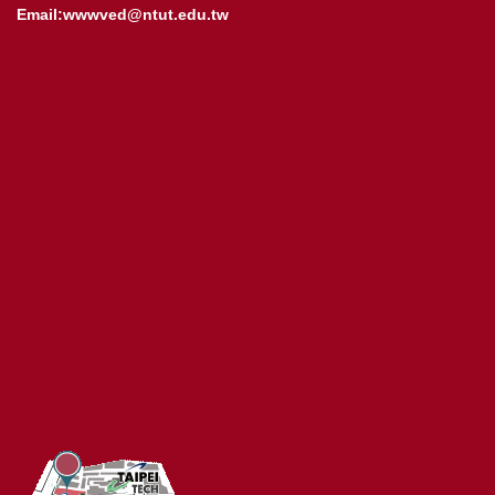
Email:wwwved@ntut.edu.tw