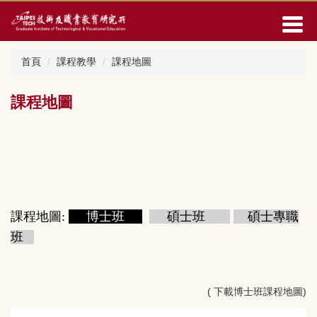
跳
到
主
要
首頁
課程教學
課程地圖
內
容
區
課程地圖
課程地圖:
博士班
碩士班
碩士專職
班
(
下載博士班課程地圖
)